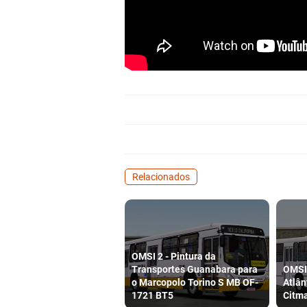
Relacionados
OMSI 2 - Pintura da
Transportes Guanabara para
OMSI 
o Marcopolo Torino S MB OF-
Atlân
1721 BT5
Citm