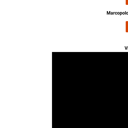
Marcopol
V