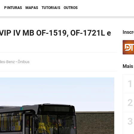
PINTURAS
MAPAS
TUTORIAIS
OUTROS
 VIP IV MB OF-1519, OF-1721L e
Insc
des-Benz
•
Ônibus
Mais 