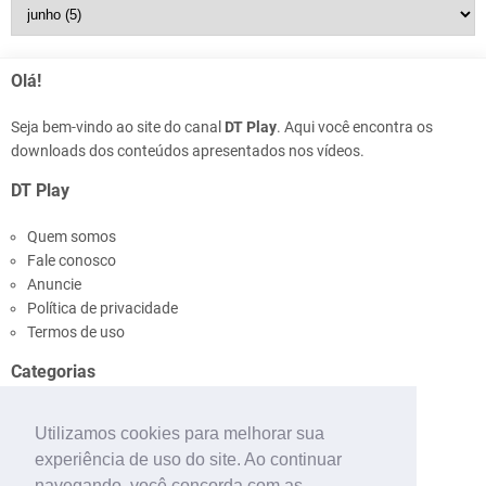
Olá!
Seja bem-vindo ao site do canal
DT Play
. Aqui você encontra os
downloads dos conteúdos apresentados nos vídeos.
DT Play
Quem somos
Fale conosco
Anuncie
Política de privacidade
Termos de uso
Categorias
Ônibus
Utilizamos cookies para melhorar sua
Pinturas
experiência de uso do site. Ao continuar
Mapas
navegando, você concorda com as