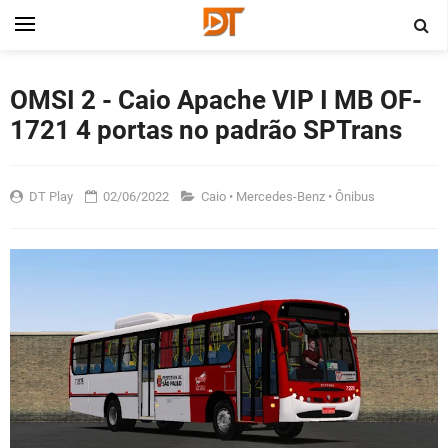
OMSI 2 - Caio Apache VIP I MB OF-
1721 4 portas no padrão SPTrans
DT Play
02/06/2022
Caio
•
Mercedes-Benz
•
Ônibus