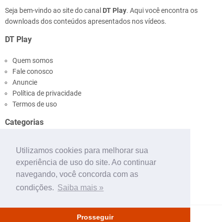
Seja bem-vindo ao site do canal
DT Play
. Aqui você encontra os
downloads dos conteúdos apresentados nos vídeos.
DT Play
Quem somos
Fale conosco
Anuncie
Política de privacidade
Termos de uso
Categorias
Ônibus
Utilizamos cookies para melhorar sua
Pinturas
experiência de uso do site. Ao continuar
Mapas
navegando, você concorda com as
Tutoriais
Outros
condições.
Saiba mais »
Prosseguir
Copyright ©
2026
DT Play
. Todos os direitos reservados.