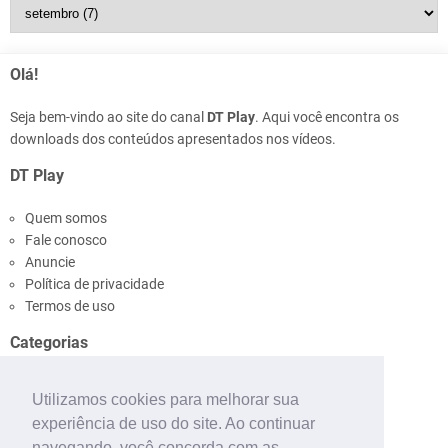
Olá!
Seja bem-vindo ao site do canal
DT Play
. Aqui você encontra os
downloads dos conteúdos apresentados nos vídeos.
DT Play
Quem somos
Fale conosco
Anuncie
Política de privacidade
Termos de uso
Categorias
Ônibus
Utilizamos cookies para melhorar sua
Pinturas
experiência de uso do site. Ao continuar
Mapas
navegando, você concorda com as