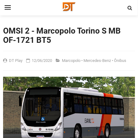
OMSI 2 - Marcopolo Torino S MB
OF-1721 BT5
DT Play
12/06/2020
Marcopolo
•
Mercedes-Benz
•
Ônibus